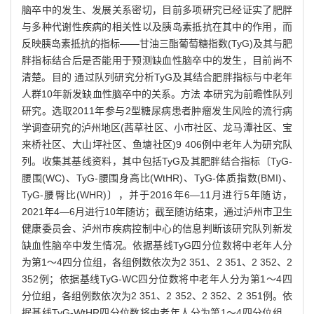
脑卒中的发生、发展关系密切，目前多项研究已经证实了肥胖
与多种代谢性疾病的相关性以及胰岛素抵抗在其中的作用，而
反映胰岛素抵抗的指标——甘油三酯葡萄糖指数(TyG)及其与肥
胖指标结合后是否能用于预测缺血性脑卒中的发生，目前尚不
清楚。目的 通过队列研究分析TyG及其结合肥胖指标与中老年
人群10年新发缺血性脑卒中的关系。方法 本研究为前瞻性队列
研究。选取2011年参与2型糖尿病患者肿瘤发生风险的流行病
学调查研究的泸州地区(茜草社区、小市社区、龙马潭社区、宝
来桥社区、大山坪社区、鱼塘社区)9 406例中老年人为研究队
列。收集其基线资料，其中包括TyG及其肥胖结合指标〔TyG-
腰围(WC)、TyG-腰围身高比(WtHR)、TyG-体质指数(BMI)、
TyG-腰臀比(WHR)〕，并于2016年6—11月进行5年随访，
2021年4—6月进行10年随访；截至随访结束，通过泸州市卫生
健康委员会、泸州市疾病控制中心的信息判断该研究队列新发
缺血性脑卒中发生情况。依据基线TyG四分位数将中老年人分
为第1～4四分位组，各组例数依次为2 351、2 351、2 352、2
352例；依据基线TyG-WC四分位数将中老年人分为第1～4四
分位组，各组例数依次为2 351、2 352、2 352、2 351例。依
据基线TyG-WtHR四分位数将中老年人分为第1～4四分位组，