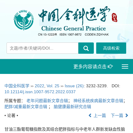
更多内容请点击
Togg
navi
中国全科医学
››
2022
,
Vol. 25
››
Issue (26)
: 3232-3239.
DOI:
10.12114/j.issn.1007-9572.2022.0337
所属专题：
老年问题最新文章合辑
；
神经系统疾病最新文章合辑
；
肥胖/减重最新文章合辑
；
脑健康最新研究合辑
• 论著 •
上一篇
下一篇
甘油三酯葡萄糖指数及其结合肥胖指标与中老年人群新发缺血性脑