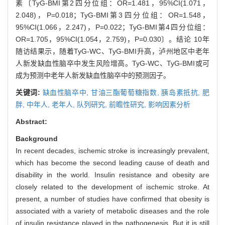
素〔TyG-BMI第2四分位组：OR=1.481，95%CI(1.071，
2.048)，P=0.018；TyG-BMI第3四分位组：OR=1.548，
95%CI(1.066，2.247)，P=0.022；TyG-BMI第4四分位组：
OR=1.705，95%CI(1.054，2.759)，P=0.030〕。结论 10年
随访结果示，随着TyG-WC、TyG-BMI升高，泸州地区中老年
人新发缺血性脑卒中发生风险增高。TyG-WC、TyG-BMI或可
成为预测中老年人新发缺血性脑卒中的预测因子。
关键词:
缺血性脑卒中,
甘油三酯葡萄糖指数,
胰岛素抵抗,
肥
胖,
中年人,
老年人,
队列研究,
前瞻性研究,
影响因素分析
Abstract:
Background
In recent decades, ischemic stroke is increasingly prevalent,
which has become the second leading cause of death and
disability in the world. Insulin resistance and obesity are
closely related to the development of ischemic stroke. At
present, a number of studies have confirmed that obesity is
associated with a variety of metabolic diseases and the role
of insulin resistance played in the pathogenesis. But it is still