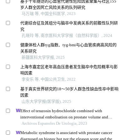
基于十年随访的心血管代谢性危险因素聚集与社区≥55
岁人群全因死亡风险关系的队列研究
马万瑞 等, 中国全科医学, 2023
代谢综合征及其组分与脑卒中发病关系的前瞻性队列研
究
孔晓玲 等, 南京医科大学学报（自然科学版）, 2024
健康体检人群tyg指数、tyg-bmi与心血管疾病高风险的
关系研究
新疆医科大学学报, 2025
上海市嘉定区老年高血压患者发生脑卒中危险概率与影
响因素
李安乐 等, 中国公共卫生, 2022
基于真实世界研究的18～50岁人群急性缺血性卒中影响
因素
山东大学学报(医学版), 2025
Effect of terazosin hydrochloride combined with
interventional embolisation on prostate volume and
quality of life of elderly patients with prostatic hyperplasia
Archivos Espanoles De Urologia, 2023
Metabolic syndrome is associated with prostate cancer
diagnosed on biopsy but not the gleason score and the