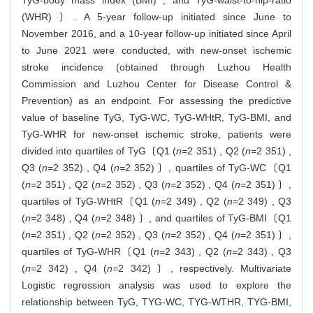
TyG-body mass index (BMI) , and TyG-waist-to-hip-ratio
(WHR) 〕. A 5-year follow-up initiated since June to
November 2016, and a 10-year follow-up initiated since April
to June 2021 were conducted, with new-onset ischemic
stroke incidence (obtained through Luzhou Health
Commission and Luzhou Center for Disease Control &
Prevention) as an endpoint. For assessing the predictive
value of baseline TyG, TyG-WC, TyG-WHtR, TyG-BMI, and
TyG-WHR for new-onset ischemic stroke, patients were
divided into quartiles of TyG〔Q1 (
n=
2 351) , Q2 (
n=
2 351) ,
Q3 (
n=
2 352) , Q4 (
n=
2 352) 〕, quartiles of TyG-WC〔Q1
(
n=
2 351) , Q2 (
n=
2 352) , Q3 (
n=
2 352) , Q4 (
n=
2 351) 〕,
quartiles of TyG-WHtR〔Q1 (
n=
2 349) , Q2 (
n=
2 349) , Q3
(
n=
2 348) , Q4 (
n=
2 348) 〕, and quartiles of TyG-BMI〔Q1
(
n=
2 351) , Q2 (
n=
2 352) , Q3 (
n=
2 352) , Q4 (
n=
2 351) 〕,
quartiles of TyG-WHR〔Q1 (
n=
2 343) , Q2 (
n=
2 343) , Q3
(
n=
2 342) , Q4 (
n=
2 342) 〕, respectively. Multivariate
Logistic regression analysis was used to explore the
relationship between TyG, TYG-WC, TYG-WTHR, TYG-BMI,