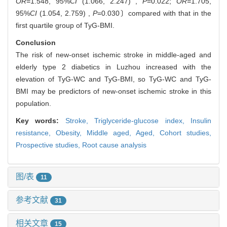
OR=
1.548, 95%
CI
(1.066, 2.247) ,
P
=0.022;
OR=
1.705,
95%
CI
(1.054, 2.759) ,
P
=0.030〕compared with that in the
first quartile group of TyG-BMI.
Conclusion
The risk of new-onset ischemic stroke in middle-aged and
elderly type 2 diabetics in Luzhou increased with the
elevation of TyG-WC and TyG-BMI, so TyG-WC and TyG-
BMI may be predictors of new-onset ischemic stroke in this
population.
Key words:
Stroke,
Triglyceride-glucose index,
Insulin
resistance,
Obesity,
Middle aged,
Aged,
Cohort studies,
Prospective studies,
Root cause analysis
图/表
11
参考文献
31
相关文章
15