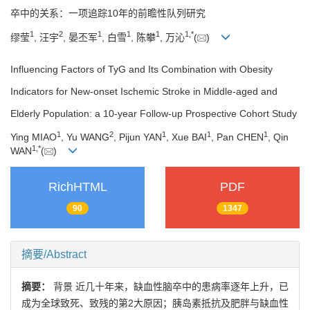
卒中的关系：一项追踪10年的前瞻性队列研究
1
2
1
1
1
1
,
*
缪莹
, 汪宇
, 晏丕军
, 白雪
, 陈攀
, 万沁
(
)
Influencing Factors of TyG and Its Combination with Obesity
Indicators for New-onset Ischemic Stroke in Middle-aged and
Elderly Population: a 10-year Follow-up Prospective Cohort Study
1
2
1
1
1
Ying MIAO
, Yu WANG
, Pijun YAN
, Xue BAI
, Pan CHEN
, Qin
1
,
*
WAN
(
)
RichHTML
PDF
90
1347
摘要/Abstract
摘要：
背景 近几十年来，缺血性脑卒中的患病率逐年上升，已
成为全球致死、致残的第2大原因；胰岛素抵抗及肥胖与缺血性