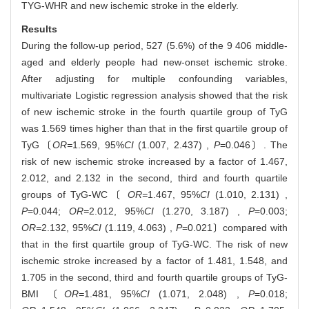
TYG-WHR and new ischemic stroke in the elderly.
Results
During the follow-up period, 527 (5.6%) of the 9 406 middle-
aged and elderly people had new-onset ischemic stroke.
After adjusting for multiple confounding variables,
multivariate Logistic regression analysis showed that the risk
of new ischemic stroke in the fourth quartile group of TyG
was 1.569 times higher than that in the first quartile group of
TyG〔
OR=
1.569, 95%
CI
(1.007, 2.437) ,
P
=0.046〕. The
risk of new ischemic stroke increased by a factor of 1.467,
2.012, and 2.132 in the second, third and fourth quartile
groups of TyG-WC〔
OR=
1.467, 95%
CI
(1.010, 2.131) ,
P
=0.044;
OR=
2.012, 95%
CI
(1.270, 3.187) ,
P
=0.003;
OR=
2.132, 95%
CI
(1.119, 4.063) ,
P
=0.021〕compared with
that in the first quartile group of TyG-WC. The risk of new
ischemic stroke increased by a factor of 1.481, 1.548, and
1.705 in the second, third and fourth quartile groups of TyG-
BMI 〔
OR=
1.481, 95%
CI
(1.071, 2.048) ,
P
=0.018;