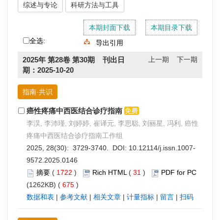
综述与专论
科研方法与工具
本期封面下载
本期目录下载
全选:
导出引用
2025年 第28卷 第30期 刊出日
上一期
下一期
期：2025-10-20
指南·共识
癌性疼痛中西医结合诊疗指南
李淏, 李沛瑾, 刘婷婷, 崔译元, 李思聪, 刘丽星, 冯利, 癌性
疼痛中西医结合诊疗指南工作组
2025, 28(30): 3729-3740. DOI:
10.12114/j.issn.1007-
9572.2025.0146
摘要
(
1722
)
Rich HTML
(
31
)
PDF for PC
(1262KB) (
675
)
数据和表
|
参考文献
|
相关文章
|
计量指标
|
留言
|
扫码