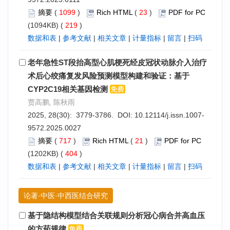
摘要
(
1099
)
Rich HTML
(
23
)
PDF for PC
(1094KB) (
219
)
数据和表
|
参考文献
|
相关文章
|
计量指标
|
留言
|
扫码
老年急性ST段抬高型心肌梗死经皮冠状动脉介入治疗
术后心绞痛复发风险预测模型构建和验证：基于
CYP2C19相关基因检测
贾高鹏, 陈秋雨
2025, 28(30): 3779-3786. DOI:
10.12114/j.issn.1007-
9572.2025.0027
摘要
(
717
)
Rich HTML
(
21
)
PDF for PC
(1202KB) (
404
)
数据和表
|
参考文献
|
相关文章
|
计量指标
|
留言
|
扫码
论著·中医·中西医结合研究
基于隐结构模型结合关联规则分析冠心病合并高血压
的方药规律