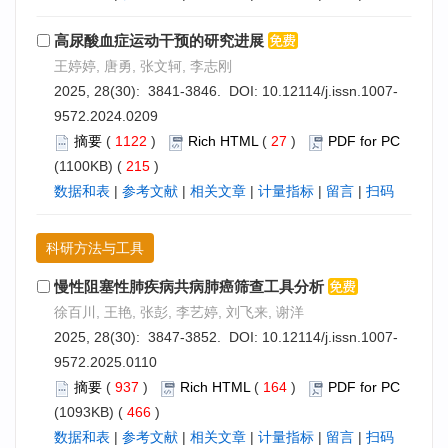
高尿酸血症运动干预的研究进展
王婷婷, 唐勇, 张文轲, 李志刚
2025, 28(30): 3841-3846. DOI:
10.12114/j.issn.1007-
9572.2024.0209
摘要
(
1122
)
Rich HTML
(
27
)
PDF for PC
(1100KB) (
215
)
数据和表
|
参考文献
|
相关文章
|
计量指标
|
留言
|
扫码
科研方法与工具
慢性阻塞性肺疾病共病肺癌筛查工具分析
徐百川, 王艳, 张彭, 李艺婷, 刘飞来, 谢洋
2025, 28(30): 3847-3852. DOI:
10.12114/j.issn.1007-
9572.2025.0110
摘要
(
937
)
Rich HTML
(
164
)
PDF for PC
(1093KB) (
466
)
数据和表
|
参考文献
|
相关文章
|
计量指标
|
留言
|
扫码