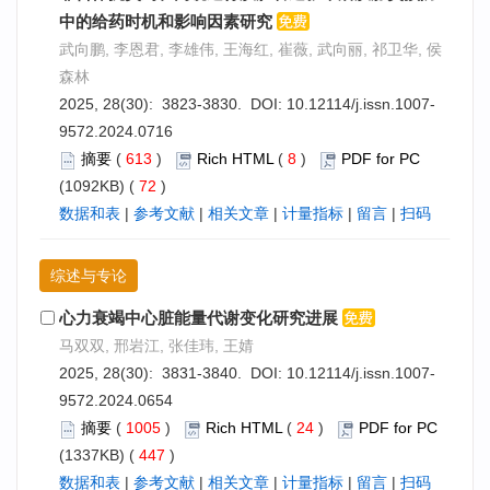
中的给药时机和影响因素研究
武向鹏, 李恩君, 李雄伟, 王海红, 崔薇, 武向丽, 祁卫华, 侯
森林
2025, 28(30): 3823-3830. DOI:
10.12114/j.issn.1007-
9572.2024.0716
摘要
(
613
)
Rich HTML
(
8
)
PDF for PC
(1092KB) (
72
)
数据和表
|
参考文献
|
相关文章
|
计量指标
|
留言
|
扫码
综述与专论
心力衰竭中心脏能量代谢变化研究进展
马双双, 邢岩江, 张佳玮, 王婧
2025, 28(30): 3831-3840. DOI:
10.12114/j.issn.1007-
9572.2024.0654
摘要
(
1005
)
Rich HTML
(
24
)
PDF for PC
(1337KB) (
447
)
数据和表
|
参考文献
|
相关文章
|
计量指标
|
留言
|
扫码