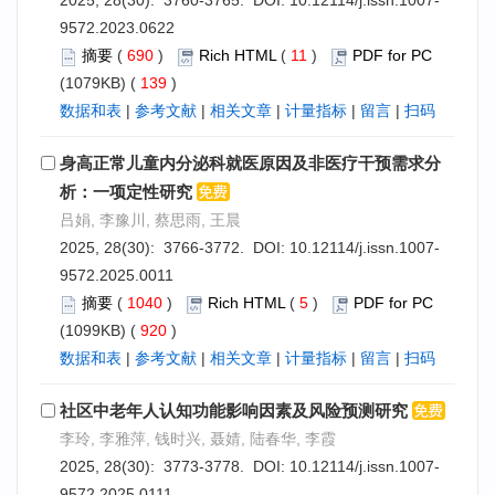
2025, 28(30): 3760-3765. DOI:
10.12114/j.issn.1007-
9572.2023.0622
摘要
(
690
)
Rich HTML
(
11
)
PDF for PC
(1079KB) (
139
)
数据和表
|
参考文献
|
相关文章
|
计量指标
|
留言
|
扫码
身高正常儿童内分泌科就医原因及非医疗干预需求分
析：一项定性研究
吕娟, 李豫川, 蔡思雨, 王晨
2025, 28(30): 3766-3772. DOI:
10.12114/j.issn.1007-
9572.2025.0011
摘要
(
1040
)
Rich HTML
(
5
)
PDF for PC
(1099KB) (
920
)
数据和表
|
参考文献
|
相关文章
|
计量指标
|
留言
|
扫码
社区中老年人认知功能影响因素及风险预测研究
李玲, 李雅萍, 钱时兴, 聂婧, 陆春华, 李霞
2025, 28(30): 3773-3778. DOI:
10.12114/j.issn.1007-
9572.2025.0111