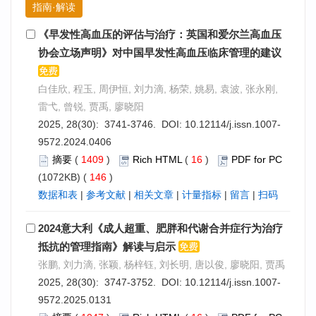
指南·解读
《早发性高血压的评估与治疗：英国和爱尔兰高血压
协会立场声明》对中国早发性高血压临床管理的建议
白佳欣, 程玉, 周伊恒, 刘力滴, 杨荣, 姚易, 袁波, 张永刚,
雷弋, 曾锐, 贾禹, 廖晓阳
2025, 28(30): 3741-3746. DOI:
10.12114/j.issn.1007-
9572.2024.0406
摘要
(
1409
)
Rich HTML
(
16
)
PDF for PC
(1072KB) (
146
)
数据和表
|
参考文献
|
相关文章
|
计量指标
|
留言
|
扫码
2024意大利《成人超重、肥胖和代谢合并症行为治疗
抵抗的管理指南》解读与启示
张鹏, 刘力滴, 张颖, 杨梓钰, 刘长明, 唐以俊, 廖晓阳, 贾禹
2025, 28(30): 3747-3752. DOI:
10.12114/j.issn.1007-
9572.2025.0131