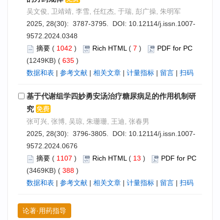
吴文俊, 卫靖靖, 李雪, 任红杰, 于瑞, 彭广操, 朱明军
2025, 28(30): 3787-3795. DOI:
10.12114/j.issn.1007-
9572.2024.0348
摘要
(
1042
)
Rich HTML
(
7
)
PDF for PC
(1249KB) (
635
)
数据和表
|
参考文献
|
相关文章
|
计量指标
|
留言
|
扫码
基于代谢组学四妙勇安汤治疗糖尿病足的作用机制研
究
张可兴, 张博, 吴琼, 朱珊珊, 王迪, 张春男
2025, 28(30): 3796-3805. DOI:
10.12114/j.issn.1007-
9572.2024.0676
摘要
(
1107
)
Rich HTML
(
13
)
PDF for PC
(3469KB) (
388
)
数据和表
|
参考文献
|
相关文章
|
计量指标
|
留言
|
扫码
论著·用药指导