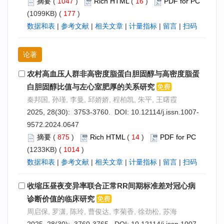
摘要
(
1047
)
Rich HTML
(
16
)
PDF for PC
(1099KB) (
177
)
数据和表
|
参考文献
|
相关文章
|
计量指标
|
留言
|
扫码
论著
农村高血压人群非高密度脂蛋白胆固醇与高密度脂蛋
白胆固醇比值与左心室肥厚的关系研究
秦邦国, 孙瑾, 李曼, 邱娇娇, 程柏凯, 朱平, 王曙霞
2025, 28(30): 3753-3760. DOI:
10.12114/j.issn.1007-
9572.2024.0647
摘要
(
875
)
Rich HTML
(
14
)
PDF for PC
(1233KB) (
1014
)
数据和表
|
参考文献
|
相关文章
|
计量指标
|
留言
|
扫码
收缩压昼夜变异率联合正常RR间期标准差对冠心病
诊断价值的临床研究
周启保, 罗潇, 陈玲, 曹俊达, 李菊香, 徐劲松, 苏海