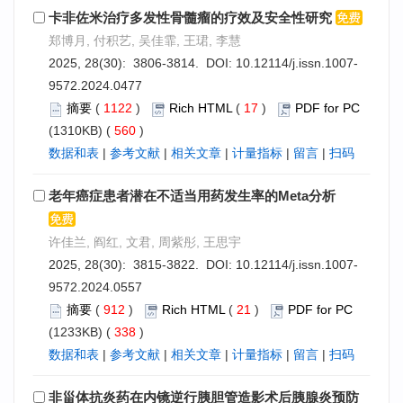
卡非佐米治疗多发性骨髓瘤的疗效及安全性研究
郑博月, 付积艺, 吴佳霏, 王珺, 李慧
2025, 28(30): 3806-3814. DOI:
10.12114/j.issn.1007-
9572.2024.0477
摘要
(
1122
)
Rich HTML
(
17
)
PDF for PC
(1310KB) (
560
)
数据和表
|
参考文献
|
相关文章
|
计量指标
|
留言
|
扫码
老年癌症患者潜在不适当用药发生率的Meta分析
许佳兰, 阎红, 文君, 周紫彤, 王思宇
2025, 28(30): 3815-3822. DOI:
10.12114/j.issn.1007-
9572.2024.0557
摘要
(
912
)
Rich HTML
(
21
)
PDF for PC
(1233KB) (
338
)
数据和表
|
参考文献
|
相关文章
|
计量指标
|
留言
|
扫码
非甾体抗炎药在内镜逆行胰胆管造影术后胰腺炎预防