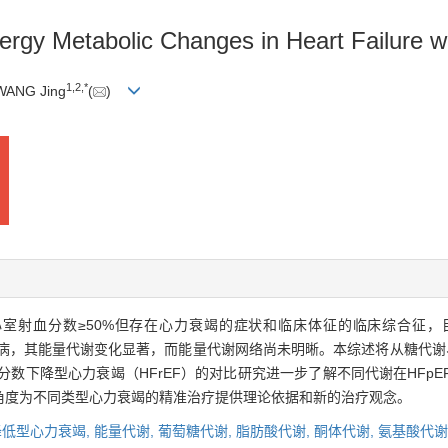
rgy Metabolic Changes in Heart Failure wi
1
,
2
,
*
 WANG Jing
(
)
心室射血分数≥50%但存在心力衰竭的症状和临床体征的临床综合征，
疾病，其能量代谢变化显著，而能量代谢网络尚未明晰。本综述将从糖代谢
分数下降型心力衰竭（HFrEF）的对比研究进一步了解不同代谢在HFp
角度为不同类型心力衰竭的精准治疗提供理论依据和新的治疗观念。
低型心力衰竭,
能量代谢,
葡萄糖代谢,
脂肪酸代谢,
酮体代谢,
氨基酸代谢