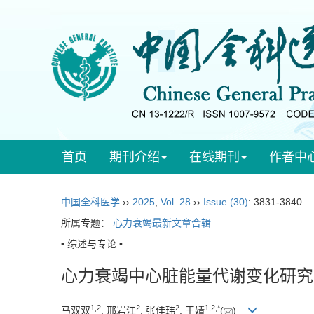
首页
期刊介绍
在线期刊
作者中
中国全科医学
››
2025
,
Vol. 28
››
Issue (30)
: 3831-3840.
所属专题：
心力衰竭最新文章合辑
• 综述与专论 •
心力衰竭中心脏能量代谢变化研究
1
,
2
2
2
1
,
2
,
*
马双双
, 邢岩江
, 张佳玮
, 王婧
(
)