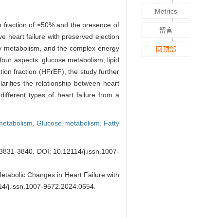
Metrics
ion fraction of ≥50% and the presence of
留言
ve heart failure with preserved ejection
ergy metabolism, and the complex energy
回顶部
 four aspects: glucose metabolism, lipid
on fraction (HFrEF), the study further
arifies the relationship between heart
ifferent types of heart failure from a
metabolism,
Glucose metabolism,
Fatty
31-3840.
DOI: 10.12114/j.issn.1007-
abolic Changes in Heart Failure with
14/j.issn.1007-9572.2024.0654
.