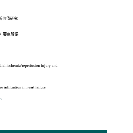
断价值研究
4》要点解读
ial ischemia/reperfusion injury and
 infiltration in heart failure
25