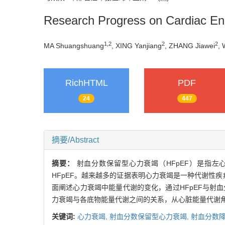
Research Progress on Cardiac Ene
1
,
2
2
2
MA Shuangshuang
, XING Yanjiang
, ZHANG Jiawei
,
RichHTML
PDF
24
447
摘要/Abstract
摘要：
射血分数保留型心力衰竭（HFpEF）是指左
HFpEF。越来越多的证据表明心力衰竭是一种代谢性
面阐述心力衰竭中能量代谢的变化，通过HFpEF与射血
力衰竭与各底物能量代谢之间的关系，从心脏能量代谢
关键词:
心力衰竭,
射血分数保留型心力衰竭,
射血分数降