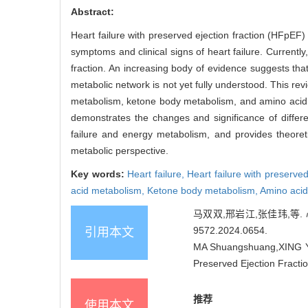
Abstract:
Heart failure with preserved ejection fraction (HFpEF) 
symptoms and clinical signs of heart failure. Currently,
fraction. An increasing body of evidence suggests tha
metabolic network is not yet fully understood. This rev
metabolism, ketone body metabolism, and amino acid m
demonstrates the changes and significance of differe
failure and energy metabolism, and provides theoreti
metabolic perspective.
Key words:
Heart failure,
Heart failure with preserved
acid metabolism,
Ketone body metabolism,
Amino acid
马双双,邢岩江,张佳玮,等. 心
9572.2024.0654
.
引用本文
MA Shuangshuang,XING Yan
Preserved Ejection Fracti
推荐
使用本文