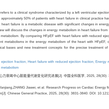
refers to a clinical syndrome characterized by a left ventricular eject
 approximately 50% of patients with heart failure in clinical practice ha
t heart failure is a metabolic disease with significant changes in en
iew will discuss the changes in energy metabolism in heart failure from
etabolism. By comparing HFpEF with heart failure with reduced ejecti
nt metabolisms in the energy metabolism of the heart with HFpEF, cl
cal bases and new treatment concepts for the precise treatment of d
 ejection fraction,
Heart failure with reduced ejection fraction,
Energy 
 metabolism
力衰竭中心脏能量代谢变化研究进展[J]. 中国全科医学, 2025, 28(30): 38
jiang,ZHANG Jiawei, et al. Research Progress on Cardiac Energy Met
on[J]. Chinese General Practice, 2025, 28(30): 3831-3840.
DOI: 10.121