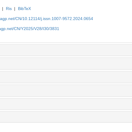
|
Ris
|
BibTeX
nagp.net/CN/10.12114/j.issn.1007-9572.2024.0654
nagp.net/CN/Y2025/V28/I30/3831