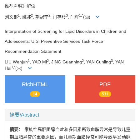
推荐声明》解读
1
2
2
3
1
,
*
刘文郡
, 姚弥
, 荆冠宁
, 闫存玲
, 闫辉
(
)
Interpretation of Screening for Lipid Disorders in Children and
Adolescents: U.S. Preventive Services Task Force
Recommendation Statement
1
2
2
3
LIU Wenjun
, YAO Mi
, JING Guanning
, YAN Cunling
, YAN
1
,
*
Hui
(
)
RichHTML
PDF
14
531
摘要/Abstract
摘要：
家族性高胆固醇血症和多因素所致血脂异常是导致儿童
期血脂异常的重要原因，而儿童期血脂异常可能导致早发动脉