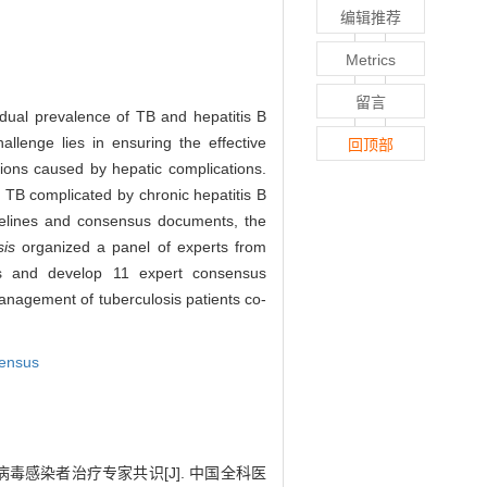
编辑推荐
Metrics
留言
 dual prevalence of TB and hepatitis B
hallenge lies in ensuring the effective
回顶部
ptions caused by hepatic complications.
y TB complicated by chronic hepatitis B
idelines and consensus documents, the
sis
organized a panel of experts from
ions and develop 11 expert consensus
anagement of tuberculosis patients co-
sensus
感染者治疗专家共识[J]. 中国全科医