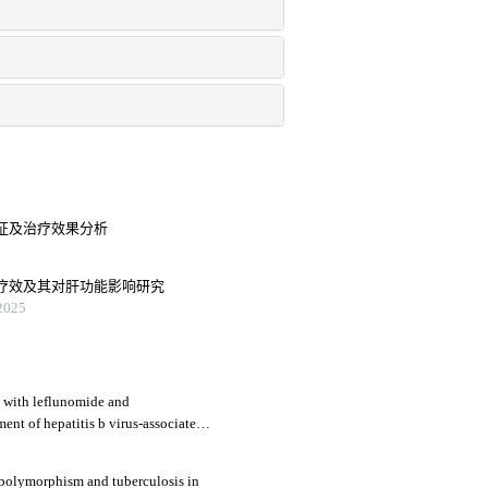
征及治疗效果分析
疗效及其对肝功能影响研究
025
d with leflunomide and
ent of hepatitis b virus-associated
 renal function indicators
3
 polymorphism and tuberculosis in