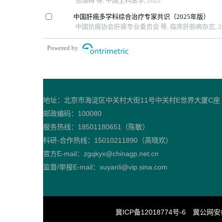
张瑛梅 等, 中国全科医学, 2022
中国肝癌多学科综合治疗专家共识（2025年版）
中国抗癌协会肝癌专业委员会 等, 临床肝胆病杂志, 20
Powered by
地址：北京市海淀区中关村大街11号中关村E世界大厦C座
邮政编码：100080
服务热线：18501180651（陈敏）
科研-合作热线：15010211890（高晓欢）
官方E-mail：zgqkyx@chinagp.net.cn
监督/举报E-mail：xuyanli@vip.sina.com
冀ICP备12018774号-6
冀公网安备 