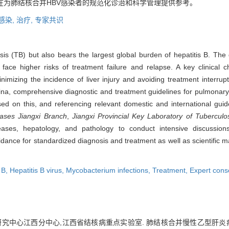
在为肺结核合并HBV感染者的规范化诊治和科学管理提供参考。
感染,
治疗,
专家共识
sis (TB) but also bears the largest global burden of hepatitis B. The
 face higher risks of treatment failure and relapse. A key clinical c
nimizing the incidence of liver injury and avoiding treatment interru
 China, comprehensive diagnostic and treatment guidelines for pulmonar
ased on this, and referencing relevant domestic and international gu
eases Jiangxi Branch
,
Jiangxi Provincial Key Laboratory of Tuberculo
 diseases, hepatology, and pathology to conduct intensive discuss
ance for standardized diagnosis and treatment as well as scientific m
 B,
Hepatitis B virus,
Mycobacterium infections,
Treatment,
Expert con
究中心江西分中心,江西省结核病重点实验室. 肺结核合并慢性乙型肝炎病毒