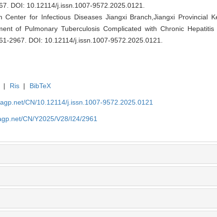
967.
DOI: 10.12114/j.issn.1007-9572.2025.0121
.
h Center for Infectious Diseases Jiangxi Branch,Jiangxi Provincial 
nt of Pulmonary Tuberculosis Complicated with Chronic Hepatitis B
961-2967.
DOI: 10.12114/j.issn.1007-9572.2025.0121
.
|
Ris
|
BibTeX
nagp.net/CN/10.12114/j.issn.1007-9572.2025.0121
nagp.net/CN/Y2025/V28/I24/2961