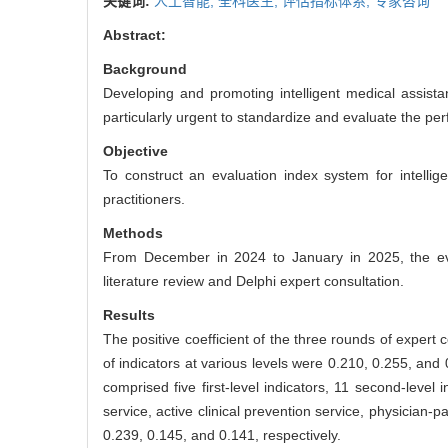
关键词:
人工智能,
全科医生,
评估指标体系,
专家咨询
Abstract:
Background
Developing and promoting intelligent medical assistan
particularly urgent to standardize and evaluate the pe
Objective
To construct an evaluation index system for intelligen
practitioners.
Methods
From December in 2024 to January in 2025, the evalu
literature review and Delphi expert consultation.
Results
The positive coefficient of the three rounds of expert
of indicators at various levels were 0.210, 0.255, and 
comprised five first-level indicators, 11 second-level 
service, active clinical prevention service, physician
0.239, 0.145, and 0.141, respectively.