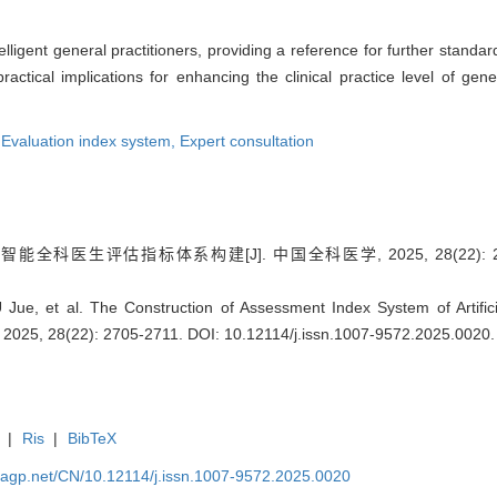
telligent general practitioners, providing a reference for further stand
t practical implications for enhancing the clinical practice level of gen
,
Evaluation index system,
Expert consultation
能全科医生评估指标体系构建[J]. 中国全科医学, 2025, 28(22): 27
Jue, et al. The Construction of Assessment Index System of Artificial
, 2025, 28(22): 2705-2711.
DOI: 10.12114/j.issn.1007-9572.2025.0020
.
|
Ris
|
BibTeX
nagp.net/CN/10.12114/j.issn.1007-9572.2025.0020