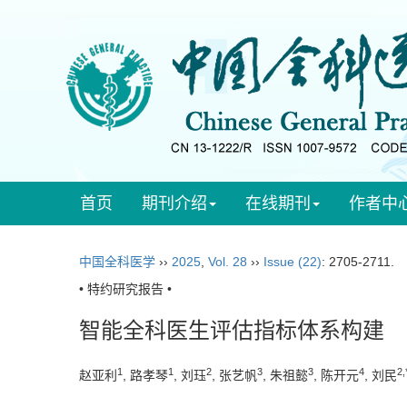
首页
期刊介绍
在线期刊
作者中
中国全科医学
››
2025
,
Vol. 28
››
Issue (22)
: 2705-2711.
• 特约研究报告 •
智能全科医生评估指标体系构建
1
1
2
3
3
4
2
,
赵亚利
, 路孝琴
, 刘珏
, 张艺帆
, 朱祖懿
, 陈开元
, 刘民