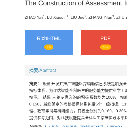
The Construction of Assessment Ind
1
1
2
3
ZHAO Yali
, LU Xiaoqin
, LIU Jue
, ZHANG Yifan
, ZHU 
RichHTML
PDF
16
682
摘要/Abstract
摘要：
背景 开发并推广智能医疗辅助信息系统是加强全
指标体系，为评估智能全科医生的服务能力提供科学工具。
权重。 结果 三轮专家咨询的积极系数均为100%，权威系数
0.150，最终确定的考核指标体系包括5个一级指标
理、教育学习与科研能力，其权重分别为0.169、0.30
提供参考范围，对科技赋能提高全科医生临床实践水平