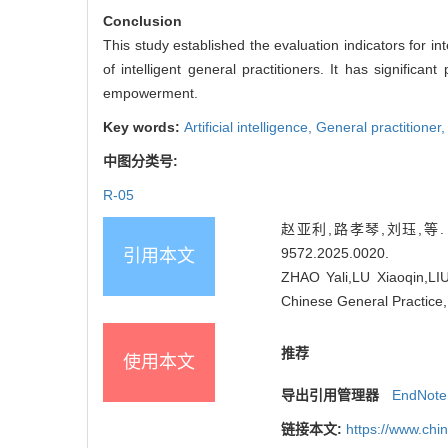
Conclusion
This study established the evaluation indicators for in
of intelligent general practitioners. It has significan
empowerment.
Key words:
Artificial intelligence,
General practitioner
中图分类号:
R-05
赵亚利,路孝琴,刘珏,等. 智
9572.2025.0020
.
引用本文
ZHAO Yali,LU Xiaoqin,LIU 
Chinese General Practice
推荐
使用本文
导出引用管理器
EndNote
链接本文:
https://www.chi