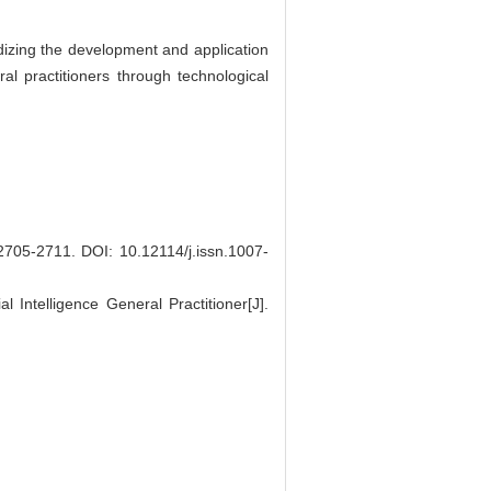
ardizing the development and application
eral practitioners through technological
05-2711.
DOI: 10.12114/j.issn.1007-
 Intelligence General Practitioner[J].