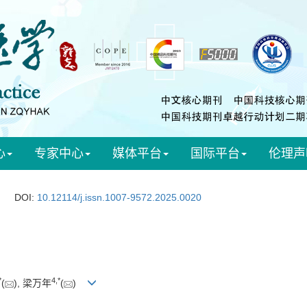
心
专家中心
媒体平台
国际平台
伦理声
DOI:
10.12114/j.issn.1007-9572.2025.0020
*
4
,
*
(
), 梁万年
(
)