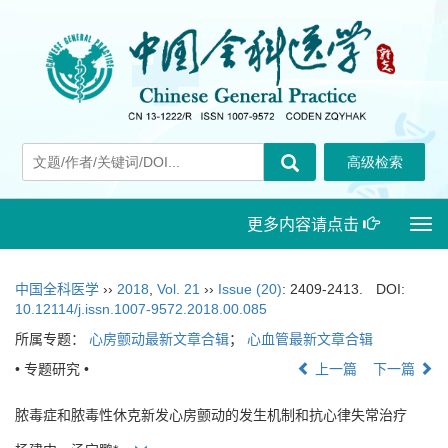
更多内容请点击
Togg
navi
中国全科医学
››
2018
,
Vol. 21
››
Issue (20)
: 2409-2413.
DOI:
10.12114/j.issn.1007-9572.2018.00.085
所属专题：
心房颤动最新文章合辑
；
心血管最新文章合辑
• 专题研究 •
上一篇
下一篇
脓毒症和脓毒性休克新发心房颤动的发生机制和抗心律失常治疗