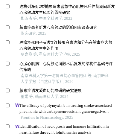
达格列净对2型糖尿病患者急性心肌梗死后住院期间新发
心房颤动发生风险的影响研究
郑汝杰 等, 中国全科医学, 2022
脓毒症患者新发心房颤动的影响因素调查研究
临床研究, 2025
肿瘤坏死因子-α诱导连接蛋白表达和分布在脓毒症大鼠
心房颤动发生中的作用
夏嘉鼎 等, 重庆医科大学学报, 2025
心房心肌病：心房颤动消融术后复发的结构性基础与评
估策略
南京医科大学第一附属医院心血管内科 等, 南京医科
大学学报（自然科学版）, 2026
脓毒症诱发凝血功能障碍的研究进展
董娟 等, 赣南医科大学, 2024
The efficacy of polymyxin b in treating stroke-associated
pneumonia with carbapenem-resistant gram-negative
bacteria infections: a multicenter real-world study using
Frontiers in Pharmacology, 2025
propensity score matching
Identification of necroptosis and immune infiltration in
heart failure through bioinformatics analysis