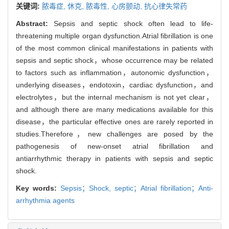
关键词:
脓毒症,
休克,
脓毒性,
心房颤动,
抗心律失常药
Abstract:
Sepsis and septic shock often lead to life-
threatening multiple organ dysfunction.Atrial fibrillation is one
of the most common clinical manifestations in patients with
sepsis and septic shock，whose occurrence may be related
to factors such as inflammation，autonomic dysfunction，
underlying diseases，endotoxin，cardiac dysfunction，and
electrolytes，but the internal mechanism is not yet clear，
and although there are many medications available for this
disease，the particular effective ones are rarely reported in
studies.Therefore，new challenges are posed by the
pathogenesis of new-onset atrial fibrillation and
antiarrhythmic therapy in patients with sepsis and septic
shock.
Key words:
Sepsis；Shock,
septic；Atrial fibrillation；Anti-
arrhythmia agents