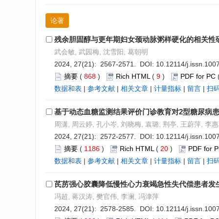
论著
残余胆固醇与更年期妇女颈动脉粥样硬化的相关性
武会敏, 武园梅, 沈雪阳, 葛朝明
2024, 27(21): 2567-2571. DOI:
10.12114/j.issn.10
摘要
(
868
)
Rich HTML
(
9
)
PDF for PC
数据和表
|
参考文献
|
相关文章
|
计量指标
|
留言
|
扫
基于动态血糖监测结果评价门诊教育对2型糖尿病
周潇, 周云婷, 孔小岑, 刘晓梅, 袁璐, 荆亭, 王蔚萍, 李
2024, 27(21): 2572-2577. DOI:
10.12114/j.issn.10
摘要
(
1186
)
Rich HTML
(
20
)
PDF for 
数据和表
|
参考文献
|
相关文章
|
计量指标
|
留言
|
扫
芪苈强心胶囊降低慢性心力衰竭急性失代偿患者发
冯超, 蒋汉涛, 樊官伟, 李澜, 冯津萍
2024, 27(21): 2578-2585. DOI:
10.12114/j.issn.10