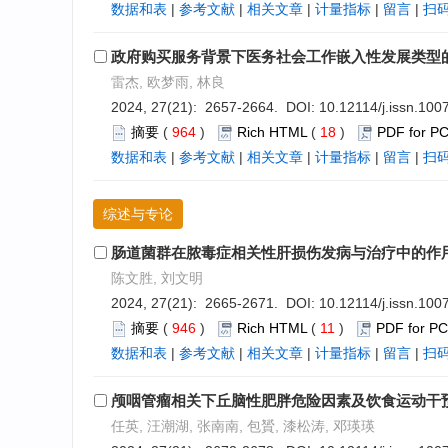
数据和表
|
参考文献
|
相关文章
|
计量指标
|
留言
|
扫
政府购买服务背景下医务社会工作嵌入性发展类型
雷杰, 欧梦雨, 林良
2024, 27(21): 2657-2664. DOI:
10.12114/j.issn.10
摘要
(
964
)
Rich HTML
(
18
)
PDF for P
数据和表
|
参考文献
|
相关文章
|
计量指标
|
留言
|
扫
综述与专论
肠道菌群在脓毒症相关性肝损伤发病与治疗中的作
陈文胜, 刘文明
2024, 27(21): 2665-2671. DOI:
10.12114/j.issn.10
摘要
(
946
)
Rich HTML
(
11
)
PDF for PC
数据和表
|
参考文献
|
相关文章
|
计量指标
|
留言
|
扫
颅咽管瘤相关下丘脑性肥胖危险因素及饮食运动干
任英, 汪潮湖, 张南南, 包贇, 漆松涛, 邓瑛瑛