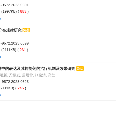
07-9572.2023.0691
C
(1997KB) (
883
)
码
分布规律研究
07-9572.2023.0599
C
(2111KB) (
231
)
码
亚群中的表达及其抑制剂的治疗机制及效果研究
张继新, 梁振威, 屈晨雪, 张俊清, 高莹
07-9572.2023.0623
(2111KB) (
246
)
码