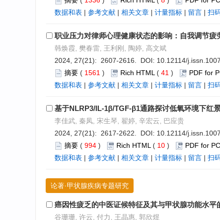
摘要
(
1336
)
Rich HTML
(
8
)
PDF for P
数据和表
|
参考文献
|
相关文章
|
计量指标
|
留言
|
扫
职业压力对律师心理健康状态的影响：自我调节疲
韩焕霞, 樊春雷, 王利刚, 陶婷, 高文斌
2024, 27(21): 2607-2616. DOI:
10.12114/j.issn.10
摘要
(
1561
)
Rich HTML
(
41
)
PDF for 
数据和表
|
参考文献
|
相关文章
|
计量指标
|
留言
|
扫
基于NLRP3/IL-1β/TGF-β1通路探讨低氧
李佳武, 秦凤, 宋生琴, 翟婷, 辛宏云, 巴应贵
2024, 27(21): 2617-2622. DOI:
10.12114/j.issn.10
摘要
(
994
)
Rich HTML
(
10
)
PDF for P
数据和表
|
参考文献
|
相关文章
|
计量指标
|
留言
|
扫
论著·甲状腺疾病专题研究
癌因性疲乏的中医证候特征及其与甲状腺功能水平
谷珊珊, 许云, 付力, 王晶惠, 郭欣煜