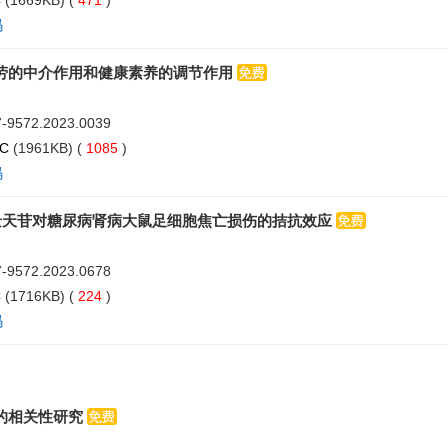
C
(1669KB) (
471
)
码
劳的中介作用和健康素养的调节作用
07-9572.2023.0039
PC
(1961KB) (
1085
)
码
环境下红景天苷对糖尿病肾病大鼠足细胞焦亡损伤的拮抗效应
07-9572.2023.0678
C
(1716KB) (
224
)
码
的相关性研究