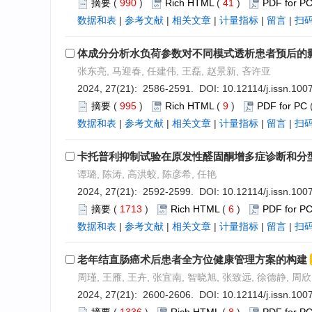
摘要
(
990
)
Rich HTML
(
41
)
PDF for P
数据和表
|
参考文献
|
相关文章
|
计量指标
|
留言
|
扫
体成分分析水负荷参数对不同模式透析患者预后的
张东亮, 马迎春, 任建伟, 王磊, 赵景新, 吝许亚
2024, 27(21): 2586-2591. DOI:
10.12114/j.issn.10
摘要
(
995
)
Rich HTML
(
9
)
PDF for PC
数据和表
|
参考文献
|
相关文章
|
计量指标
|
留言
|
扫
卡托普利抑制试验在原发性醛固酮增多症诊断和分
谭璐, 陈涛, 高洪蛟, 陈彦希, 任艳
2024, 27(21): 2592-2599. DOI:
10.12114/j.issn.10
摘要
(
1713
)
Rich HTML
(
6
)
PDF for P
数据和表
|
参考文献
|
相关文章
|
计量指标
|
留言
|
扫
老年结直肠癌术后患者全方位健康管理方案的构建
周瑾, 王雁, 王卉, 张宜南, 智晓旭, 张致远, 徐德静, 周欣
2024, 27(21): 2600-2606. DOI:
10.12114/j.issn.10