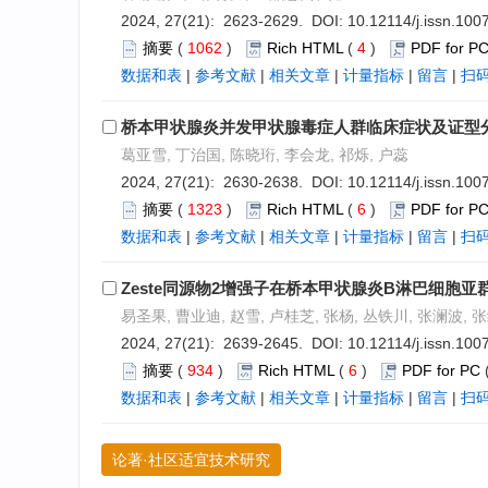
2024, 27(21): 2623-2629. DOI:
10.12114/j.issn.10
摘要
(
1062
)
Rich HTML
(
4
)
PDF for P
数据和表
|
参考文献
|
相关文章
|
计量指标
|
留言
|
扫
桥本甲状腺炎并发甲状腺毒症人群临床症状及证型
葛亚雪, 丁治国, 陈晓珩, 李会龙, 祁烁, 户蕊
2024, 27(21): 2630-2638. DOI:
10.12114/j.issn.10
摘要
(
1323
)
Rich HTML
(
6
)
PDF for P
数据和表
|
参考文献
|
相关文章
|
计量指标
|
留言
|
扫
Zeste同源物2增强子在桥本甲状腺炎B淋巴细胞
易圣果, 曹业迪, 赵雪, 卢桂芝, 张杨, 丛铁川, 张澜波, 
2024, 27(21): 2639-2645. DOI:
10.12114/j.issn.10
摘要
(
934
)
Rich HTML
(
6
)
PDF for PC
数据和表
|
参考文献
|
相关文章
|
计量指标
|
留言
|
扫
论著·社区适宜技术研究