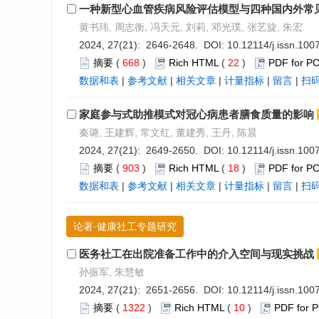
一种新型心血管疾病风险评估模型与四种国内外常
黄书玮, 周志衡, 冯天元, 刘莉, 邓光璞, 张艺旋, 朱宏
2024, 27(21): 2646-2648. DOI:
10.12114/j.issn.10
摘要
(
668
)
Rich HTML
(
22
)
PDF for P
数据和表
|
参考文献
|
相关文章
|
计量指标
|
留言
|
扫
家庭参与式助推模式对冠心病患者膳食质量的影响
秦璐, 王建辉, 常文红, 董建秀, 王丹, 陈晨
2024, 27(21): 2649-2650. DOI:
10.12114/j.issn.10
摘要
(
903
)
Rich HTML
(
18
)
PDF for P
数据和表
|
参考文献
|
相关文章
|
计量指标
|
留言
|
扫
论著·健康社工专题研究
医务社工在出院准备工作中的介入空间与现实挑战
孙振军, 朱慧敏
2024, 27(21): 2651-2656. DOI:
10.12114/j.issn.10
摘要
(
1322
)
Rich HTML
(
10
)
PDF for 