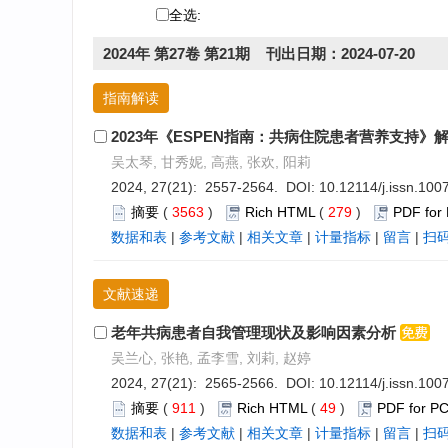
全选:
2024年 第27卷 第21期 刊出日期：2024-07-20
指南解读
2023年《ESPEN指南：共病住院患者营养支持》
吴太琴, 甘秀妮, 高燕, 张欢, 阳莉
2024, 27(21): 2557-2564. DOI:
10.12114/j.issn.10
摘要
(
3563
)
Rich HTML
(
279
)
PDF for
数据和表
|
参考文献
|
相关文章
|
计量指标
|
留言
|
扫
文献速递
老年共病患者自我管理现状及影响因素分析
吴兰心, 张艳, 孟李雪, 刘莉, 赵婷
2024, 27(21): 2565-2566. DOI:
10.12114/j.issn.10
摘要
(
911
)
Rich HTML
(
49
)
PDF for P
数据和表
|
参考文献
|
相关文章
|
计量指标
|
留言
|
扫