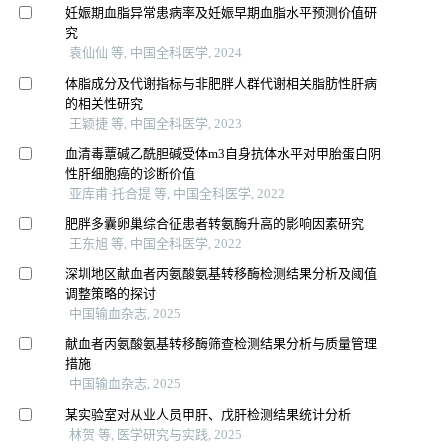
妊娠期血脂异常患病率及妊娠早期血脂水平预测价值研
究
袁仙仙 等, 中国全科医学, 2024
体脂成分及代谢指标与非肥胖人群代谢相关脂肪性肝病
的相关性研究
王颖捷 等, 中国全科医学, 2023
血清毒蕈碱乙酰胆碱受体m3自身抗体水平对甲胎蛋白阴
性肝细胞癌的诊断价值
亚库甫·托合提 等, 中国全科医学, 2022
肥胖多囊卵巢综合征患者转氨酶升高的影响因素研究
王东旭 等, 中国全科医学, 2022
深圳地区献血者丙氨酸氨基转移酶检测结果分析及阈值
调整策略的探讨
中国输血杂志, 2025
献血者丙氨酸氨基转移酶筛查检测结果分析与质量管理
措施
中国输血杂志, 2025
某实验室对从业人员甲肝、戊肝检测结果统计分析
林贺 等, 医学研究与实践, 2025