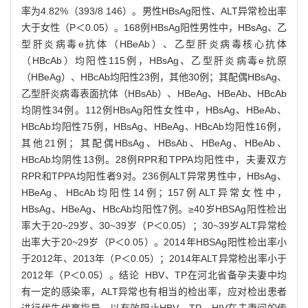
率为4.82%（393/8 146）。男性HBsAg阳性、ALT异常检出率
大于女性（P＜0.05）。168例HBsAg阳性男性中，HBsAg、乙
型肝炎病毒e抗体（HBeAb）、乙型肝炎病毒核心抗体
（HBcAb）均阳性115例，HBsAg、乙型肝炎病毒e抗原
（HBeAg）、HBcAb均阳性23例，其他30例；其配偶HBsAg、
乙型肝炎病毒表面抗体（HBsAb）、HBeAg、HBeAb、HBcAb
均阴性34例。112例HBsAg阳性女性中，HBsAg、HBeAb、
HBcAb均阳性75例，HBsAg、HBeAg、HBcAb均阳性16例，
其他21例；其配偶HBsAg、HBsAb、HBeAg、HBeAb、
HBcAb均阴性13例。28例RPR和TPPA均阳性中，夫妻双方
RPR和TPPA均阳性者9对。236例ALT异常男性中，HBsAg、
HBeAg、HBcAb均阳性14例；157例ALT异常女性中，
HBsAg、HBeAg、HBcAb均阳性7例。≥40岁HBSAg阳性检出
率大于20~29岁、30~39岁（P＜0.05）；30~39岁ALT异常检
出率大于20~29岁（P＜0.05）。2014年HBSAg阳性检出率小
于2012年、2013年（P＜0.05）；2014年ALT异常检出率小于
2012年（P＜0.05）。结论 HBV、TP在河北省备孕夫妻中均
有一定的感染率，ALT异常也有相当的检出率，应对检出患者
进行优生优育指导，以有效阻止HBV、TP、HIV在夫妻间的传