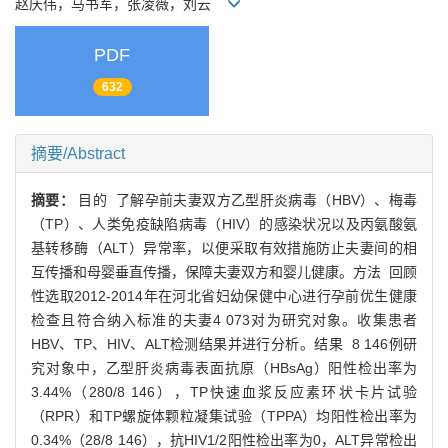
赵庆伟，马书军，张凌薇，刘云
PDF
632
摘要/Abstract
摘要：
目的 了解孕前夫妻双方乙型肝炎病毒（HBV）、梅毒
（TP）、人类免疫缺陷病毒（HIV）的感染状况以及丙氨酸氨
基转移酶（ALT）异常率，以便采取有效措施防止夫妻间的相
互传播和母婴垂直传播，保障夫妻双方和婴儿健康。方法 回顾
性选取2012-2014年在河北省妇幼保健中心进行孕前优生健康
检查且符合纳入标准的夫妻4 073对为研究对象。收集患者
HBV、TP、HIV、ALT检测结果并进行分析。结果 8 146例研
究对象中，乙型肝炎病毒表面抗原（HBsAg）阳性检出率为
3.44%（280/8 146），TP快速血浆反应素环状卡片试验
（RPR）和TP螺旋体颗粒凝集试验（TPPA）均阳性检出率为
0.34%（28/8 146），抗HIV1/2阳性检出率为0，ALT异常检出