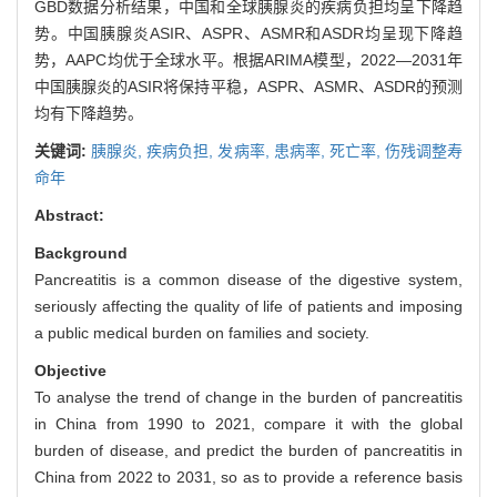
GBD数据分析结果，中国和全球胰腺炎的疾病负担均呈下降趋
势。中国胰腺炎ASIR、ASPR、ASMR和ASDR均呈现下降趋
势，AAPC均优于全球水平。根据ARIMA模型，2022—2031年
中国胰腺炎的ASIR将保持平稳，ASPR、ASMR、ASDR的预测
均有下降趋势。
关键词:
胰腺炎,
疾病负担,
发病率,
患病率,
死亡率,
伤残调整寿
命年
Abstract:
Background
Pancreatitis is a common disease of the digestive system,
seriously affecting the quality of life of patients and imposing
a public medical burden on families and society.
Objective
To analyse the trend of change in the burden of pancreatitis
in China from 1990 to 2021, compare it with the global
burden of disease, and predict the burden of pancreatitis in
China from 2022 to 2031, so as to provide a reference basis