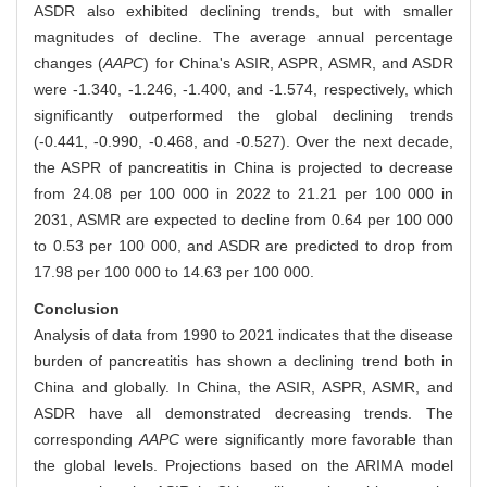
ASDR also exhibited declining trends, but with smaller
magnitudes of decline. The average annual percentage
changes (
AAPC
) for China's ASIR, ASPR, ASMR, and ASDR
were -1.340, -1.246, -1.400, and -1.574, respectively, which
significantly outperformed the global declining trends
(-0.441, -0.990, -0.468, and -0.527). Over the next decade,
the ASPR of pancreatitis in China is projected to decrease
from 24.08 per 100 000 in 2022 to 21.21 per 100 000 in
2031, ASMR are expected to decline from 0.64 per 100 000
to 0.53 per 100 000, and ASDR are predicted to drop from
17.98 per 100 000 to 14.63 per 100 000.
Conclusion
Analysis of data from 1990 to 2021 indicates that the disease
burden of pancreatitis has shown a declining trend both in
China and globally. In China, the ASIR, ASPR, ASMR, and
ASDR have all demonstrated decreasing trends. The
corresponding
AAPC
were significantly more favorable than
the global levels. Projections based on the ARIMA model