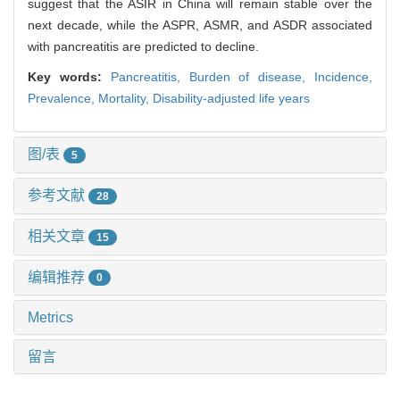
suggest that the ASIR in China will remain stable over the
next decade, while the ASPR, ASMR, and ASDR associated
with pancreatitis are predicted to decline.
Key words:
Pancreatitis,
Burden of disease,
Incidence,
Prevalence,
Mortality,
Disability-adjusted life years
图/表
5
参考文献
28
相关文章
15
编辑推荐
0
Metrics
留言