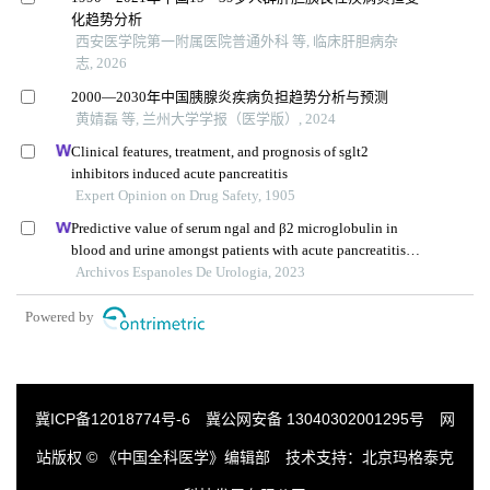
化趋势分析
西安医学院第一附属医院普通外科 等, 临床肝胆病杂
志, 2026
2000—2030年中国胰腺炎疾病负担趋势分析与预测
黄婧磊 等, 兰州大学学报（医学版）, 2024
Clinical features, treatment, and prognosis of sglt2
inhibitors induced acute pancreatitis
Expert Opinion on Drug Safety, 1905
Predictive value of serum ngal and β2 microglobulin in
blood and urine amongst patients with acute pancreatitis
and acute kidney injury
Archivos Espanoles De Urologia, 2023
Powered by
冀ICP备12018774号-6
冀公网安备 13040302001295号
网
站版权 © 《中国全科医学》编辑部 技术支持：
北京玛格泰克