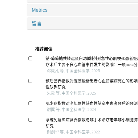
Metrics
留言
推荐阅读
钠-葡萄糖共转运蛋白2抑制剂对急性心肌梗死患者
疗术后主要不良心血管事件发生的影响：一项meta分
邓毅凡 等, 中国全科医学, 2025
预后营养指数对腹膜透析患者心血管疾病死亡的影响
性队列研究
朱露 等, 中国全科医学, 2025
肌少症指数对老年急性缺血性脑卒中患者预后的预测
谢翼 等, 中国全科医学, 2024
系统免疫炎症营养指数与非手术治疗老年非小细胞肺
研究
谢剑华 等, 中国全科医学, 2022