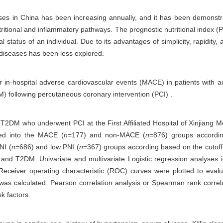
ses in China has been increasing annually, and it has been demonstr
ritional and inflammatory pathways. The prognostic nutritional index (P
status of an individual. Due to its advantages of simplicity, rapidity, ac
r diseases has been less explored.
 in-hospital adverse cardiovascular events (MACE) in patients with ac
) following percutaneous coronary intervention (PCI) .
 T2DM who underwent PCI at the First Affiliated Hospital of Xinjiang 
ed into the MACE (
n
=177) and non-MACE (
n
=876) groups accordi
NI (
n
=686) and low PNI (
n
=367) groups according based on the cutoff 
and T2DM. Univariate and multivariate Logistic regression analyses ide
eiver operating characteristic (ROC) curves were plotted to evaluat
as calculated. Pearson correlation analysis or Spearman rank correla
k factors.