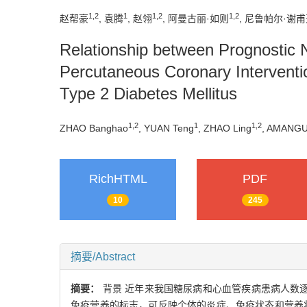
1
,
2
1
1
,
2
1
,
2
赵帮豪
, 袁腾
, 赵翎
, 阿曼古丽·如则
, 尼鲁帕尔·谢
Relationship between Prognostic N
Percutaneous Coronary Interventio
Type 2 Diabetes Mellitus
1
,
2
1
1
,
2
ZHAO Banghao
, YUAN Teng
, ZHAO Ling
, AMANGU
RichHTML
PDF
10
245
摘要/Abstract
摘要：
背景 近年来我国糖尿病和心血管疾病患病人数
免疫营养的标志，可反映个体的炎症、免疫状态和营养状