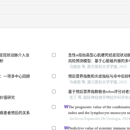
经皮冠状动脉介入治
急性st段抬高型心肌梗死经皮冠状动
析
风险预测模型：基于心脏磁共振的多
马振岩 等, 南方医科大学学报, 2025
：一项多中心回顾
预后营养指数和炎症指标与卒中后抑
马维丽 等, 遵义医科大学学报, 2025
基于预后营养指数联合nihss评分对
价值研究
吉丁 等, 国际神经病学神经外科学杂志,
The prognostic value of the combination
癌患者预后的关系
index and the lymphocyte:monocyte rati
with muscle-invasive bladder cancer
Archivos Espanoles De Urologia, 202
Predictive value of systemic immune in