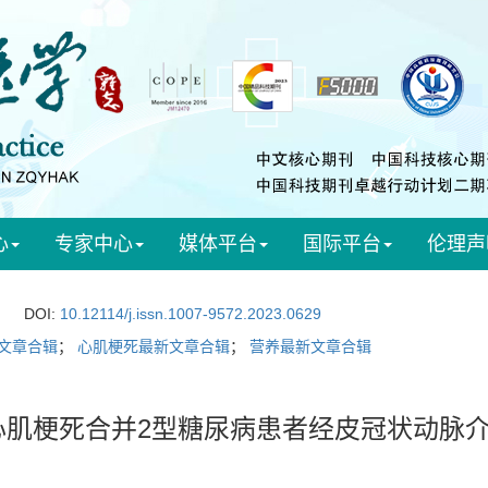
心
专家中心
媒体平台
国际平台
伦理声
DOI:
10.12114/j.issn.1007-9572.2023.0629
文章合辑
；
心肌梗死最新文章合辑
；
营养最新文章合辑
心肌梗死合并2型糖尿病患者经皮冠状动脉