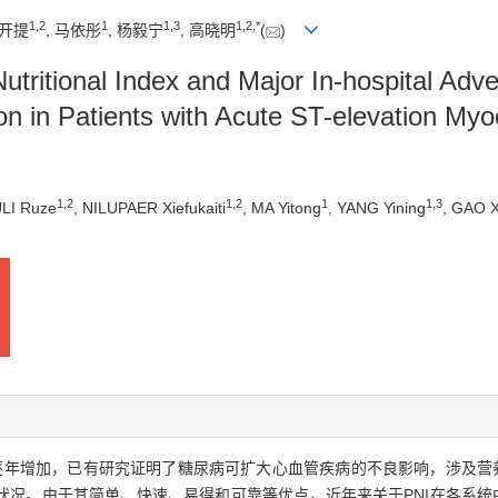
1
,
2
1
1
,
3
1
,
2
,
*
甫开提
, 马依彤
, 杨毅宁
, 高晓明
(
)
utritional Index and Major In-hospital Adv
n in Patients with Acute ST-elevation Myoc
1
,
2
1
,
2
1
1
,
3
LI Ruze
, NILUPAER Xiefukaiti
, MA Yitong
, YANG Yining
, GAO 
逐年增加，已有研究证明了糖尿病可扩大心血管疾病的不良影响，涉及营养
况。由于其简单、快速、易得和可靠等优点，近年来关于PNI在各系统中