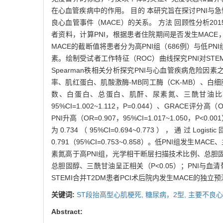
在心血管疾病中的作用。 目的 本研究旨在探讨PNI与急
良心血管事件（MACE）的关系。 方法 回顾性分析201
者资料，计算PNI，根据患者住院期间是否发生MACE，分
MACE的截断值将患者分为高PNI组（686例）与低PNI
素。绘制受试者工作特征（ROC）曲线探究PNI对STEM
Spearman秩相关分析探究PNI与心血管疾病危险因素
率、肌红蛋白、肌酸激酶-MB同工酶（CK-MB）、白
数、白蛋白、总蛋白、肌酐、尿素氮、三酰甘油比较，差
95%CI=1.002~1.112，P=0.044）、GRACE评分
PNI升高（OR=0.907，95%CI=1.017~1.050，
为0.734（95%CI=0.694~0.773），通
0.791（95%CI=0.753~0.858）。低PNI
素氮高于高PNI组，光学相干断层扫描技术比例、总胆固醇
总胆固醇、三酰甘油呈正相关（P<0.05）；PNI与血清
STEMI合并T2DM患者PCI术后院内发生MACE
关键词:
ST段抬高型心肌梗死,
糖尿病，2型,
主要不良心
Abstract: