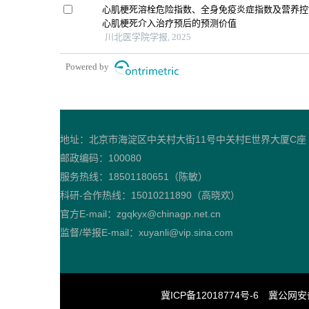
心肌梗死溶栓危险指数、全身免疫炎症指数及营养控
心肌梗死介入治疗预后的预测价值
川北医学院学报, 2025
Powered by
地址：北京市海淀区中关村大街11号中关村E世界大厦C座
邮政编码：100080
服务热线：18501180651（陈敏）
科研-合作热线：15010211890（高晓欢）
官方E-mail：zgqkyx@chinagp.net.cn
监督/举报E-mail：xuyanli@vip.sina.com
冀ICP备12018774号-6
冀公网安备 