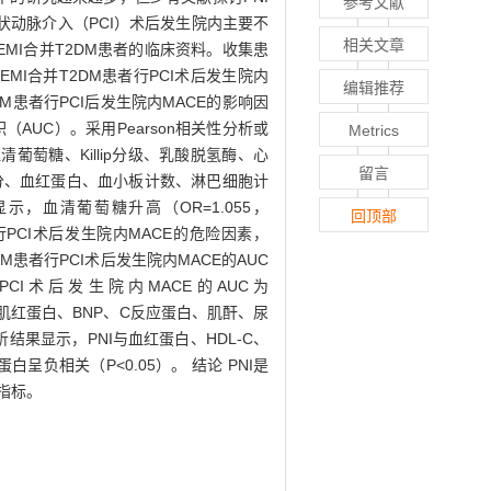
参考文献
冠状动脉介入（PCI）术后发生院内主要不
相关文章
TEMI合并T2DM患者的临床资料。收集患
EMI合并T2DM患者行PCI术后发生院内
编辑推荐
2DM患者行PCI后发生院内MACE的影响因
（AUC）。采用Pearson相关性分析或
Metrics
清葡萄糖、Killip分级、乳酸脱氢酶、心
留言
评分、血红蛋白、血小板计数、淋巴细胞计
示，血清葡萄糖升高（OR=1.055，
回顶部
2DM患者行PCI术后发生院内MACE的危险因素，
T2DM患者行PCI术后发生院内MACE的AUC
者行PCI术后发生院内MACE的AUC为
MB、肌红蛋白、BNP、C反应蛋白、肌酐、尿
结果显示，PNI与血红蛋白、HDL-C、
呈负相关（P<0.05）。 结论 PNI是
指标。