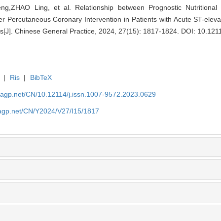
ZHAO Ling, et al. Relationship between Prognostic Nutritional 
er Percutaneous Coronary Intervention in Patients with Acute ST-eleva
us[J]. Chinese General Practice, 2024, 27(15): 1817-1824.
DOI: 10.121
|
Ris
|
BibTeX
nagp.net/CN/10.12114/j.issn.1007-9572.2023.0629
nagp.net/CN/Y2024/V27/I15/1817