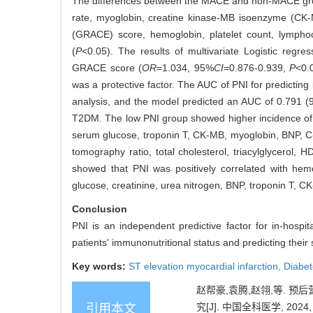
The differences between the MACE and non-MACE groups 
rate, myoglobin, creatine kinase-MB isoenzyme (CK-MB
(GRACE) score, hemoglobin, platelet count, lymphocyte
(
P
<0.05). The results of multivariate Logistic regr
GRACE score (
OR
=1.034, 95%
CI
=0.876-0.939,
P
<0.
was a protective factor. The AUC of PNI for predicti
analysis, and the model predicted an AUC of 0.791 
T2DM. The low PNI group showed higher incidence of MA
serum glucose, troponin T, CK-MB, myoglobin, BNP, C-r
tomography ratio, total cholesterol, triacylglycerol,
showed that PNI was positively correlated with hemog
glucose, creatinine, urea nitrogen, BNP, troponin T, C
Conclusion
PNI is an independent predictive factor for in-hosp
patients' immunonutritional status and predicting their
Key words:
ST elevation myocardial infarction,
Diabet
赵帮豪,袁腾,赵翎,等.
究[J]. 中国全科医学, 2024, 2
引用本文