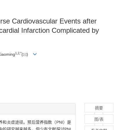
erse Cardiovascular Events after
ardial Infarction Complicated by
1
,
2
,
*
Xiaoming
(
)
摘要
图/表
和炎症途径。预后营养指数（PNI）是
的研究越来越多，但少有文献探讨PNI