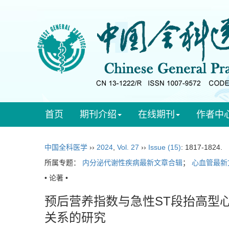
首页
期刊介绍
在线期刊
作者中
中国全科医学
››
2024
,
Vol. 27
››
Issue (15)
: 1817-1824.
所属专题：
内分泌代谢性疾病最新文章合辑
；
心血管最新
• 论著 •
预后营养指数与急性ST段抬高型
关系的研究