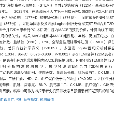
性ST段抬高型心肌梗死（STEMI）合并2型糖尿病（T2DM）患者经皮
5年1月—2023年6月在新疆医科大学第一附属医院1 053例行PCI术的S
为MACE组（177例）和非MACE组（876例）。同时依据PNI预测ST
组（367例）。采用单因素及多因素Logistic回归分析探究STEMI合并T
I合并T2DM患者行PCI术后发生院内MACE的预测价值，计算曲线下面积
之间的相关性。 结果 MACE组和非MACE组性别、年龄、高血压病史、血
细胞计数、脑钠肽（BNP）、PNI、全球急性冠脉事件注册（GRACE）
异有统计学意义（P<0.05）。多因素Logistic回归分析结果显
高（OR=1.034，95%CI=0.876~0.939，P<0.001）是STEMI合并T
P<0.001）是患者行PCI术后发生院内MACE的保护因素。PNI预测STEMI合并
过Logistic回归分析构建预测模型，模型预测STEMI合并T2DM患
组发生MACE、主动脉内球囊反搏比例、住院天数、血清葡萄糖、肌钙蛋白T、CK-
、三酰甘油、HDL-C、血红蛋白低于高PNI组（P<0.05）。相关性分析
葡萄糖、肌酐、尿素氮、BNP、肌钙蛋白T、CK-MB、肌红蛋白、C反应蛋白
的独立预测因素，临床中可作为监控患者免疫营养状态且预测患者短期预后的辅助
血管事件,
预后营养指数,
预测价值