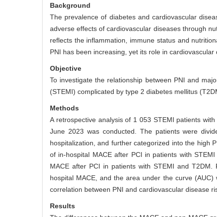
Background
The prevalence of diabetes and cardiovascular disea
adverse effects of cardiovascular diseases through nut
reflects the inflammation, immune status and nutritional 
PNI has been increasing, yet its role in cardiovascula
Objective
To investigate the relationship between PNI and major
(STEMI) complicated by type 2 diabetes mellitus (T2DM
Methods
A retrospective analysis of 1 053 STEMI patients with
June 2023 was conducted. The patients were divid
hospitalization, and further categorized into the high P
of in-hospital MACE after PCI in patients with STEMI 
MACE after PCI in patients with STEMI and T2DM. Rec
hospital MACE, and the area under the curve (AUC) w
correlation between PNI and cardiovascular disease ris
Results