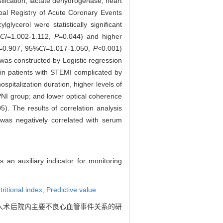
fication, lactate dehydrogenase, heart
obal Registry of Acute Coronary Events
glycerol were statistically significant
CI
=1.002-1.112,
P
=0.044) and higher
=0.907, 95%
CI
=1.017-1.050,
P
<0.001)
 was constructed by Logistic regression
 in patients with STEMI complicated by
pitalization duration, higher levels of
 PNI group; and lower optical coherence
5). The results of correlation analysis
 was negatively correlated with serum
an auxiliary indicator for monitoring
tritional index,
Predictive value
介入术后院内主要不良心血管事件关系的研