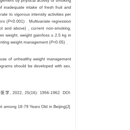
gement by physical activity or smoking
f inadequate intake of fresh fruit and
e to vigorous intensity activities per
ors (
P<
0.001) . Multivariate regression
ool and above) , current non-smoking,
wn weight, weight gain/loss ≥ 2.5 kg in
menting weight management (
P<
0.05) .
he use of unhealthy weight management
ograms should be developed with sex,
, 25(16): 1956-1962.
DOI:
 among 18-79 Years Old in Beijing[J].