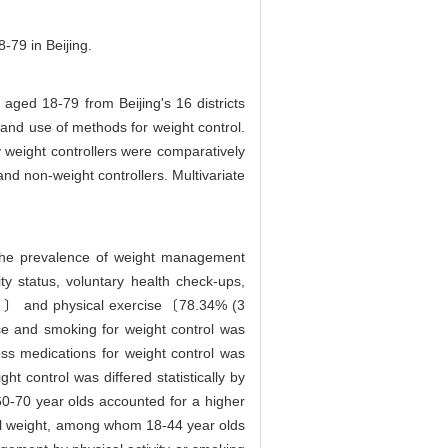
-79 in Beijing.
ged 18-79 from Beijing's 16 districts
 and use of methods for weight control.
weight controllers were comparatively
and non-weight controllers. Multivariate
The prevalence of weight management
ity status, voluntary health check-ups,
) 〕 and physical exercise〔78.34% (3
 and smoking for weight control was
ss medications for weight control was
t control was differed statistically by
60-70 year olds accounted for a higher
trol weight, among whom 18-44 year olds