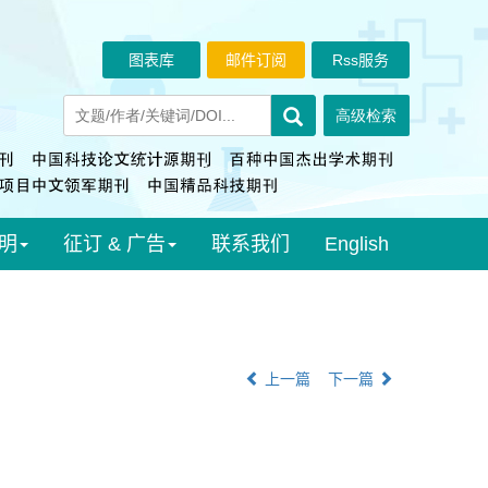
图表库
邮件订阅
Rss服务
明
征订 & 广告
联系我们
English
上一篇
下一篇