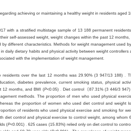
garding achieving or maintaining a healthy weight in residents aged 18
 with a stratified multistage sample of 13 188 permanent residents a
 their self-assessed weight, weight changes within the past 12 months,
 different characteristics. Methods for weight management used by 
 daily dietary habits and physical activity between weight controllers 
ssociated with the implementation of weight management.
e residents over the last 12 months was 29.90% (3 947/13 188) . 
f education, diabetes prevalence, current smoking status, physical activ
st 12 months, and BMI (
P<
0.05) . Diet control〔87.31% (3 446/3 947
gement methods. The proportion of men who used physical exercise
whereas the proportion of women who used diet control and weight lo
roportion of residents who used physical exercise and smoking for weigh
h diet control and physical exercise to control weight, among whom 
lds (
P<
0.001) . 625 cases (15.83%) relied only on diet control to con