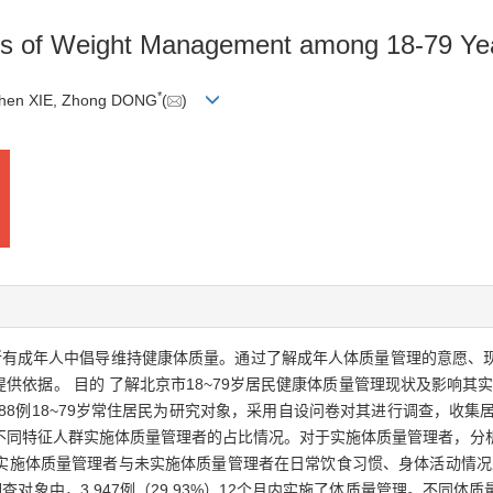
rs of Weight Management among 18-79 Year
*
 Chen XIE, Zhong DONG
(
)
所有成年人中倡导维持健康体质量。通过了解成年人体质量管理的意愿、
依据。 目的 了解北京市18~79岁居民健康体质量管理现状及影响其实施
 188例18~79岁常住居民为研究对象，采用自设问卷对其进行调查，收
不同特征人群实施体质量管理者的占比情况。对于实施体质量管理者，分
施体质量管理者与未实施体质量管理者在日常饮食习惯、身体活动情况上的差
例调查对象中，3 947例（29.93%）12个月内实施了体质量管理。不同