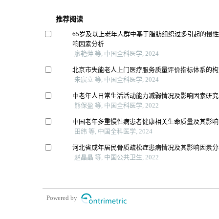
推荐阅读
65岁及以上老年人群中基于脂肪组织过多引起的慢
响因素分析
廖艳萍 等, 中国全科医学, 2024
北京市失能老人上门医疗服务质量评价指标体系的构
朱宸立 等, 中国全科医学, 2024
中老年人日常生活活动能力减弱情况及影响因素研究
熊保盈 等, 中国全科医学, 2022
中国老年多重慢性病患者健康相关生命质量及其影响
田纬 等, 中国全科医学, 2024
河北省成年居民骨质疏松症患病情况及其影响因素分
赵晶晶 等, 中国公共卫生, 2022
Powered by