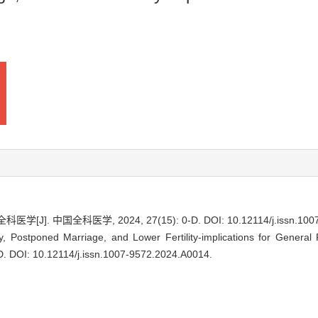
[J]. 中国全科医学, 2024, 27(15): 0-D.
DOI: 10.12114/j.issn.10
, Postponed Marriage, and Lower Fertility-implications for General 
-D.
DOI: 10.12114/j.issn.1007-9572.2024.A0014
.