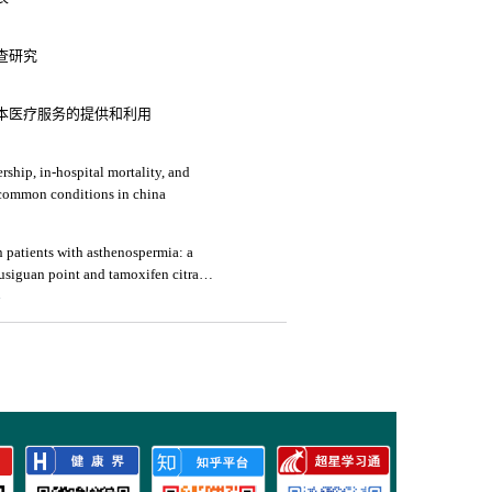
查研究
本医疗服务的提供和利用
ship, in-hospital mortality, and
medical expenses: an analysis of three common conditions in china
 patients with asthenospermia: a
siguan point and tamoxifen citrate
4