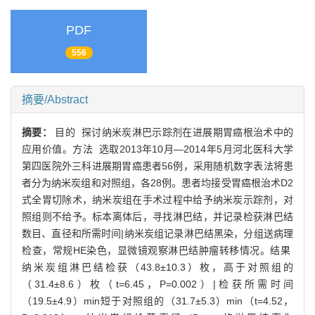
PDF
556
摘要/Abstract
摘要：
目的 探讨纳米炭淋巴示踪剂在进展期胃癌根治术中的
应用价值。方法 选取2013年10月—2014年5月河北医科大学
第四医院外三科进展期胃癌患者56例，采用随机数字表法将患
者分为纳米炭组和对照组，各28例。患者均接受胃癌根治术D2
式全胃切除术，纳米炭组在手术过程中给予纳米炭示踪剂，对
照组则不给予。标本离体后，寻找淋巴结，并记录检获淋巴结
数目、直径和所需时间|纳米炭组记录淋巴结黑染，分组送病理
检查，常规HE染色，显微镜观察淋巴结肿瘤转移情况。结果
纳米炭组淋巴结检获（43.8±10.3）枚，高于对照组的
（31.4±8.6）枚（t=6.45，P=0.002）|检获所需时间
（19.5±4.9）min短于对照组的（31.7±5.3）min（t=4.52，