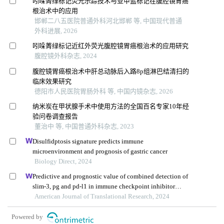
吲哚菁绿标记荧光示踪技术与亚甲蓝标记在腹腔镜胃癌
根治术中的应用
邯郸二八五医院普通外科河北邯郸 等, 中国现代普通
外科进展, 2026
吲哚菁绿标记近红外荧光腹腔镜胃癌根治术的应用研究
腹腔镜外科杂志, 2024
腹腔镜胃癌根治术中肝总动脉后入路8p组淋巴结清扫的
临床效果研究
德阳市人民医院胃肠外科 等, 中国内镜杂志, 2026
纳米炭在甲状腺手术中使用方法的全国百名专家10年经
验问卷调查报告
董治中 等, 中国普通外科杂志, 2023
Disulfidptosis signature predicts immune
microenvironment and prognosis of gastric cancer
Biology Direct, 2024
Predictive and prognostic value of combined detection of
slim-3, pg and pd-l1 in immune checkpoint inhibitor
therapy for advanced gastric cancer
American Journal of Translational Research, 2024
Powered by