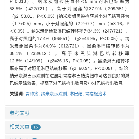
P=0.013）。纳米炭组检获直径＜5 mm的淋巴结率为
58.5%（422/721），高于对照组的37.9%（209/551）
（χ2=53.01，P＜0.05）|纳米炭组黑染检获最小淋巴结直径为
（1.7±0.5）mm，小于对照组的（2.2±0.7）mm（t=3.16，P
＜0.05）。纳米炭组检获淋巴结转移率为34.3%（247/721），
高于对照组的17.4%（96/551）（χ2=44.95，P＜0.05）。纳
米炭组黑染率为84.9%（612/721），黑染淋巴结转移率为
38.1%（233/612），高于未黑染淋巴结转移率
12.8%（14/109）（χ2=26.15，P＜0.05）。黑染淋巴结转移
率亦高于对照组淋巴结转移率（χ2=60.94，P＜0.05）。结论
纳米炭淋巴示踪剂在进展期胃癌淋巴结清扫中可达到良好的淋
巴结示踪效果，提高了淋巴结检出数目及小淋巴结检出数目。
关键词:
胃肿瘤,
纳米炭示踪剂,
淋巴结,
胃癌根治术
参考文献
相关文章
15