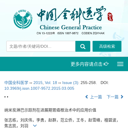
更多内容请点击
Togg
navi
中国全科医学
››
2015
,
Vol. 18
››
Issue (3)
: 255-258.
DOI:
10.3969/j.issn.1007-9572.2015.03.005
• •
上一篇
下一篇
纳米炭淋巴示踪剂在进展期胃癌根治术中的应用价值
张志栋，刘庆伟，李勇，赵群，范立侨，王冬，赵雪峰，檀碧波，
焦志凯，刘羽