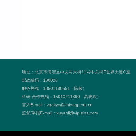
地址：北京市海淀区中关村大街11号中关村E世界大厦C座
邮政编码：100080
服务热线：18501180651（陈敏）
科研-合作热线：15010211890（高晓欢）
官方E-mail：zgqkyx@chinagp.net.cn
监督/举报E-mail：xuyanli@vip.sina.com