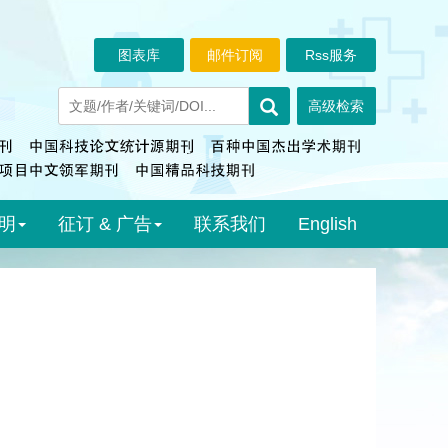
图表库
邮件订阅
Rss服务
明
征订 & 广告
联系我们
English