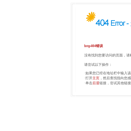
http404错误
没有找到您要访问的页面，请检
请尝试以下操作：
·如果您已经在地址栏中输入
·打开
主页
，然后查找指向您感
·单击
后退
链接，尝试其他链接